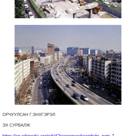
ОРЧУУЛСАН Г.ЭНХГЭРЭЛ
ЭХ СУРВАЛЖ:
https://en.wikipedia.org/wiki/Cheonggyecheon#cite_note-7