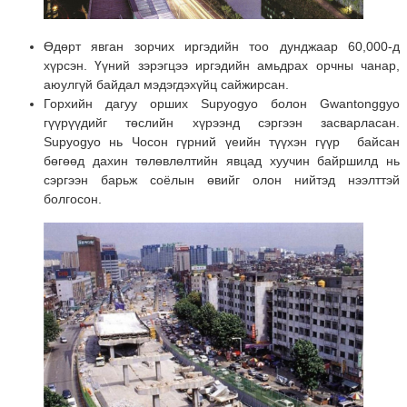
Өдөрт явган зорчих иргэдийн тоо дунджаар 60,000-д
хүрсэн. Үүний зэрэгцээ иргэдийн амьдрах орчны чанар,
аюулгүй байдал мэдэгдэхүйц сайжирсан.
Горхийн дагуу орших Supyogyo болон Gwantonggyo
гүүрүүдийг төслийн хүрээнд сэргээн засварласан.
Supyogyo нь Чосон гүрний үеийн түүхэн гүүр байсан
бөгөөд дахин төлөвлөлтийн явцад хуучин байршилд нь
сэргээн барьж соёлын өвийг олон нийтэд нээлттэй
болгосон.