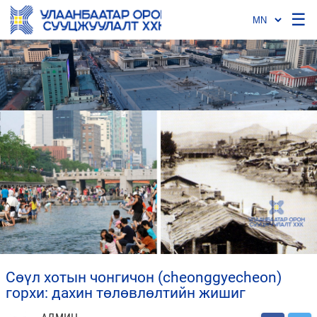
☰
сөүл хотын чонгичон (cheonggyecheon)
горхи: дахин төлөвлөлтийн жишиг