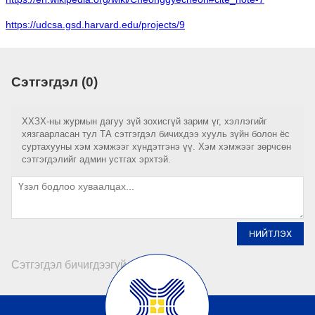
https://udcsa.gsd.harvard.edu/projects/9
Сэтгэгдэл (0)
ХХЗХ-ны журмын дагуу зүй зохисгүй зарим үг, хэллэгийг
хязгаарласан тул ТА сэтгэгдэл бичихдээ хууль зүйн болон ёс
суртахууны хэм хэмжээг хүндэтгэнэ үү. Хэм хэмжээг зөрчсөн
сэтгэгдэлийг админ устгах эрхтэй.
НИЙТЛЭХ
Сэтгэгдэл бичигдээгүй байна