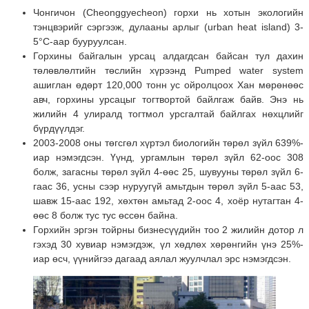
Чонгичон (Cheonggyecheon) горхи нь хотын экологийн
тэнцвэрийг сэргээж, дулааны арлыг (urban heat island) 3-
5°C-аар бууруулсан.
Горхины байгалын урсац алдагдсан байсан тул дахин
төлөвлөлтийн төслийн хүрээнд Pumped water system
ашиглан өдөрт 120,000 тонн ус ойролцоох Хан мөрөнөөс
авч, горхины урсацыг тогтвортой байлгаж байв. Энэ нь
жилийн 4 улиралд тогтмол урсгалтай байлгах нөхцлийг
бүрдүүлдэг.
2003-2008 оны төгсгөл хүртэл биологийн төрөл зүйл 639%-
иар нэмэгдсэн. Үүнд, ургамлын төрөл зүйл 62-оос 308
болж, загасны төрөл зүйл 4-өөс 25, шувууны төрөл зүйл 6-
гаас 36, усны сээр нуруугүй амьтдын төрөл зүйл 5-аас 53,
шавж 15-аас 192, хөхтөн амьтад 2-оос 4, хоёр нутагтан 4-
өөс 8 болж тус тус өссөн байна.
Горхийн эргэн тойрны бизнесүүдийн тоо 2 жилийн дотор л
гэхэд 30 хувиар нэмэгдэж, үл хөдлөх хөрөнгийн үнэ 25%-
иар өсч, үүнийгээ дагаад аялал жуулчлал эрс нэмэгдсэн.