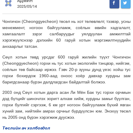
АДМИН
2025/05/14
Чонгичон (Cheonggyecheon) төсөл нь хот төлөвлөлт, тээвэр, усны
менежмент, ногоон байгууламж, соёлын өвийн хадгалалт,
хамгаалалт зэрэг салбаруудыг уялдуулан амжилттай
хэрэгжүүлснээр дэлхийн 60 гаруй хотын мэргэжилтнүүдийн
анхаарлыг татсан.
Сөүл хотын төвд урсдаг 600 гаруй жилийн түүхт Чонгичон
(Cheonggyecheon) горхи нь тус хотын экологийн тэнцвэр, нийгэм,
соёлын төв байсаар иржээ. Гэвч 20-р зууны дунд үеэс хойш тус
горхи бохирдож 1960-аад оноос хоёр давхар хурдны зам
баригдсанаар бүрэн далдлагдсан байдалтай болжээ.
2003 онд Сөүл хотын дарга асан Ли Мён Бак тус горхи орчмын
дэд бүтцийг шинэчлэх зоригт алхам хийж, хурдны замыг буулган,
горхи булгийг сэргээж, 6 км урт ногоон байгууламж бүхий явган
хүний зам, нийтийн амрах орчныг бүрдүүлсэн юм. Энэхүү төсөл
нь 2005 онд бүрэн хэрэгжиж дуусжээ.
Төслийн ач холбогдол