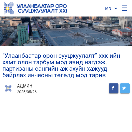
☰
“улаанбаатар орон сууцжуулалт” ххк-ийн
хамт олон тэрбум мод аянд нэгдэж,
партизаны сангийн аж ахуйн хажууд
байрлах инчеоны төгөлд мод тарив
АДМИН
2025/05/26