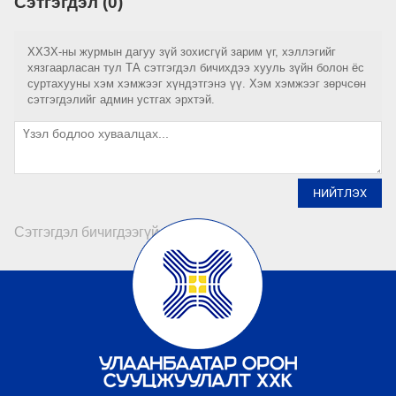
Сэтгэгдэл (0)
ХХЗХ-ны журмын дагуу зүй зохисгүй зарим үг, хэллэгийг
хязгаарласан тул ТА сэтгэгдэл бичихдээ хууль зүйн болон ёс
суртахууны хэм хэмжээг хүндэтгэнэ үү. Хэм хэмжээг зөрчсөн
сэтгэгдэлийг админ устгах эрхтэй.
НИЙТЛЭХ
Сэтгэгдэл бичигдээгүй байна