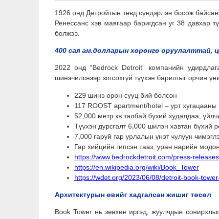
1926 онд Детройтын төвд сүндэрлэн босож байса
Ренессанс хэв маягаар баригдсан уг 38 давхар т
болжээ.
400 сая ам.долларын хөрөнгө оруулалттай, ц
2022 онд “Bedrock Detroit” компанийн удирдла
шинэчилснээр зогсохгүй түүхэн барилгыг орчин үе
229 шинэ орон сууц бий болсон
117 ROOST apartment/hotel – урт хугацааны
52,000 метр.кв талбай бүхий худалдаа, үйлч
Түүхэн дурсгалт 6,000 шилэн хавтан бүхий р
7,000 гаруй гар урлалын үнэт чулуун чимэгл
Гар хийцийн гипсэн тааз, уран нарийн модон 
https://www.bedrockdetroit.com/press-release
https://en.wikipedia.org/wiki/Book_Tower
https://wdet.org/2023/06/08/detroit-book-towe
Архитектурын өвийг хадгалсан жишиг төсөл
Book Tower нь зөвхөн иргэд, жуулчдын сонирхлыг