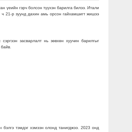
тан үеийн гэрч болсон түүхэн барилга билээ. Итали
н ч 21-р зуунд дахин амь орсон гайхамшигт жишээ
 сэргээн засварлалт нь зөвхөн хуучин барилгыг
 байв.
н бэлгэ тэмдэг хэмээн олонд танигджээ. 2023 онд