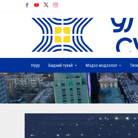
Нүүр
Бидний тухай
Мэдээ мэдээлэл
Төсө