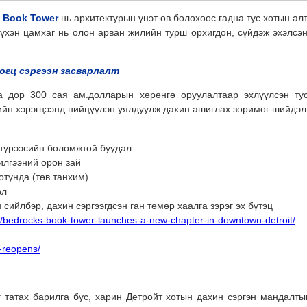
н
Book Tower
нь архитектурын үнэт өв болохоос гадна тус хотын ал
үүхэн цамхаг нь олон арван жилийн турш орхигдон, сүйдэж эхэлсэ
огц сэргээн засварлалт
га дор 300 сая ам.долларын хөрөнгө оруулалтаар эхлүүлсэн тус
ийн хэрэгцээнд нийцүүлэн уялдуулж дахин ашиглах зоримог шийдэл
 түрээсийн боломжтой буудал
илгээний орон зай
отунда (төв танхим)
эл
сийлбэр, дахин сэргээгдсэн ган төмөр хаалга зэрэг эх бүтэц
s/bedrocks-book-tower-launches-a-new-chapter-in-downtown-detroit/
r-reopens/
 татах барилга бус, харин Детройт хотын дахин сэргэн мандалты