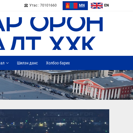
Утас : 70101660
MN
EN
дал
Шилэн данс
Холбоо барих