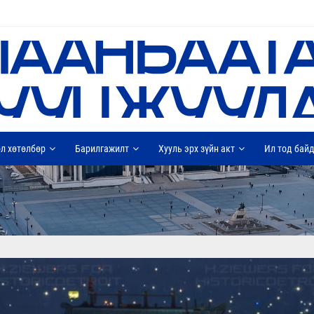
л хөтөлбөр
Барилгажилт
Хууль эрх зүйн акт
Ил тод бай