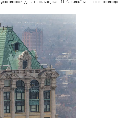
үзэсгэлэнтэй дахин ашиглагдсан 11 барилга”-ын нэгээр нэрлэгд