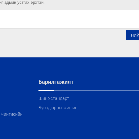
йг админ устгах эрхтэй.
НИ
Барилгажилт
Шинэ стандарт
Бусад орны жишиг
, Чингисийн