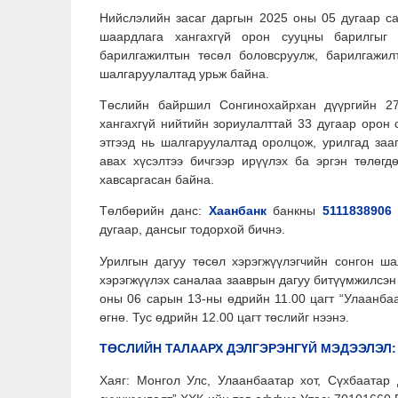
Нийслэлийн засаг даргын 2025 оны 05 дугаар с
шаардлага хангахгүй орон сууцны барилгыг
барилгажилтын төсөл боловсруулж, барилгажил
шалгаруулалтад урьж байна.
Төслийн байршил Сонгинохайрхан дүүргийн 27
хангахгүй нийтийн зориулалттай 33 дугаар орон
этгээд нь шалгаруулалтад оролцож, урилгад заа
авах хүсэлтээ бичгээр ирүүлэх ба эргэн төлөгд
хавсаргасан байна.
Төлбөрийн данс:
Хаанбанк
банкны
5111838906
дугаар, дансыг тодорхой бичнэ.
Урилгын дагуу төсөл хэрэгжүүлэгчийн сонгон ша
хэрэгжүүлэх саналаа зааврын дагуу битүүмжилсэн б
оны 06 сарын 13-ны өдрийн 11.00 цагт “Улаанба
өгнө. Тус өдрийн 12.00 цагт төслийг нээнэ.
ТӨСЛИЙН ТАЛААРХ ДЭЛГЭРЭНГҮЙ МЭДЭЭЛЭЛ:
Хаяг: Монгол Улс, Улаанбаатар хот, Сүхбаатар 