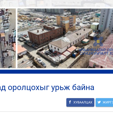
ад оролцохыг урьж байна
ХУВААЛЦАХ
ЖИРГ