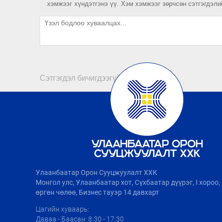
хэмжээг хүндэтгэнэ үү. Хэм хэмжээг зөрчсөн сэтгэгдэли
Сэтгэгдэл бичигдээгүй байна
Улаанбаатар Орон Сууцжуулалт ХХК
Монгол улс, Улаанбаатар хот, Сүхбаатар дүүрэг, I хороо
өргөн чөлөө, Бизнес тауэр 14 давхарт
Цагийн хуваарь:
Даваа - Баасан: 8:30 - 17:30