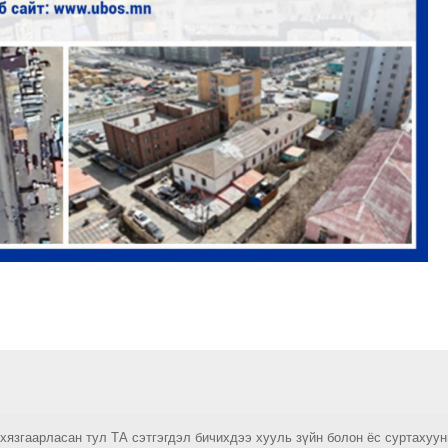
 хязгаарласан тул ТА сэтгэгдэл бичихдээ хууль зүйн болон ёс суртахуу