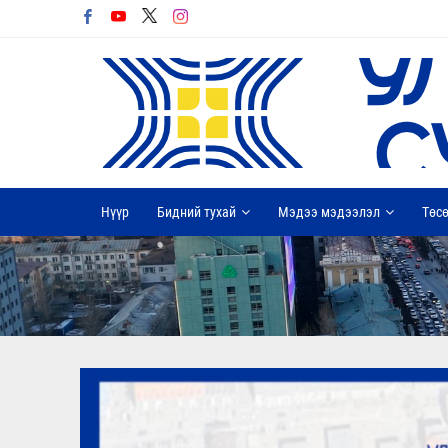
Нүүр
Бидний тухай
Мэдээ мэдээлэл
Төсө