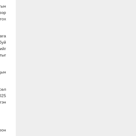
тын
ээр
гох
ага
буй
ийг
тыг
цын
сөл
025
гэн
рон