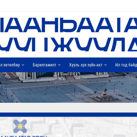
л хөтөлбөр
Барилгажилт
Хууль эрх зүйн акт
Ил тод бай