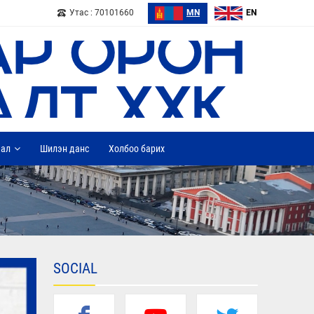
Утас : 70101660
MN
EN
дал
Шилэн данс
Холбоо барих
SOCIAL