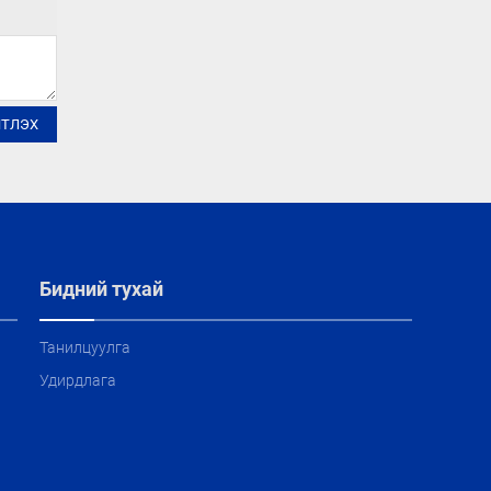
ЙТЛЭХ
Бидний тухай
Танилцуулга
Удирдлага