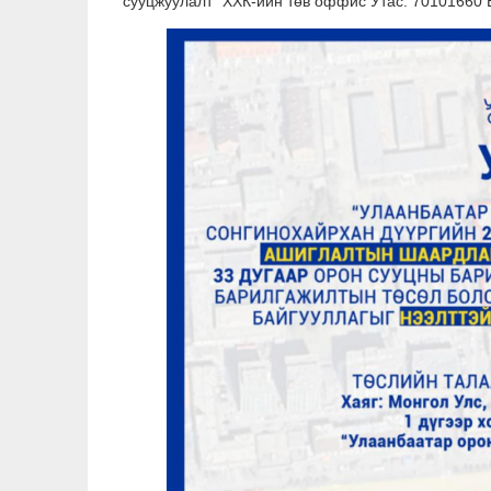
сууцжуулалт” ХХК-ийн төв оффис Утас: 70101660 