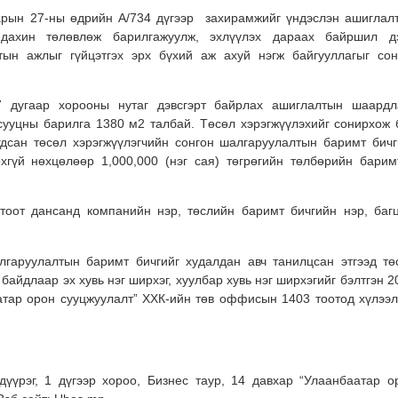
арын 27-ны өдрийн А/734 дүгээр захирамжийг үндэслэн ашиглал
 дахин төлөвлөж барилгажуулж, эхлүүлэх дараах байршил д
тын ажлыг гүйцэтгэх эрх бүхий аж ахуй нэгж байгууллагыг сон
 дугаар хорооны нутаг дэвсгэрт байрлах ашиглалтын шаардл
 сууцны барилга 1380 м2 талбай. Төсөл хэрэгжүүлэхийг сонирхож 
гдсан төсөл хэрэгжүүлэгчийн сонгон шалгаруулалтын баримт бичг
өхгүй нөхцөлөөр 1,000,000 (нэг сая) төгрөгийн төлбөрийн барим
тоот дансанд компанийн нэр, төслийн баримт бичгийн нэр, баг
лгаруулалтын баримт бичгийг худалдан авч танилцсан этгээд тө
айдлаар эх хувь нэг ширхэг, хуулбар хувь нэг ширхэгийг бэлтгэн 2
атар орон сууцжуулалт” ХХК-ийн төв оффисын 1403 тоотод хүлээл
дүүрэг, 1 дүгээр хороо, Бизнес таур, 14 давхар “Улаанбаатар о