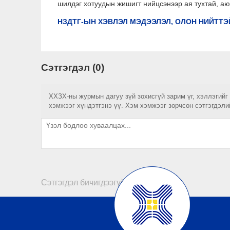
шилдэг хотуудын жишигт нийцсэнээр ая тухтай, а
НЗДТГ-ЫН ХЭВЛЭЛ МЭДЭЭЛЭЛ, ОЛОН НИЙТТЭ
Сэтгэгдэл (0)
ХХЗХ-ны журмын дагуу зүй зохисгүй зарим үг, хэллэгийг
хэмжээг хүндэтгэнэ үү. Хэм хэмжээг зөрчсөн сэтгэгдэли
Сэтгэгдэл бичигдээгүй байна