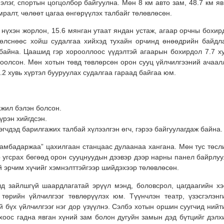
элэг, спортын цогцолбор байгуулна. Мөн 8 км авто зам, 48.7 км яв
мралт, чөлөөт цагаа өнгөрүүлэх талбайг төлөвлөсөн.
 нүхэн жорлон, 15.6 мянган утаат яндан устаж, агаар орчны бохир
өөлснөөс хойш судалгаа хийхэд тухайн орчинд өнөөдрийн байдл
 байна. Цаашид гэр хорооллоос үүдэлтэй агаарын бохирдол 7.7 ху
цоолсон. Мөн хотын төвд төвлөрсөн орон сууц үйлчилгээний ачаал
.2 хувь хүртэл бууруулах судалгаа гараад байгаа юм.
ажил бэлэн болсон.
үрэн хийгдсэн.
этгэгчдэд барилгажих талбай хүлээлгэн өгч, гэрээ байгуулагдаж байна.
Дамбадаржаа” цахилгаан станцаас дулаанаа хангана. Мөн тус төсл
р угсрах бөгөөд орон сууцнуудын дээвэр дээр нарны панел байрлуу
ий эрчим хүчийг хэмнэлттэйгээр шийдэхээр төлөвлөсөн.
 зайлшгүй шаардлагатай эрүүл мэнд, боловсрол, цагдаагийн хэс
төрийн үйлчилгээг төвлөрүүлэх юм. Түүнчлэн театр, үзэсгэлэнг
 бүх үйлчилгээг нэг дор үзүүлнэ. Сэлбэ хотын оршин суугчид нийт
ихоос гадна явган хүний зам болон дугуйн замын дэд бүтцийг дэлх