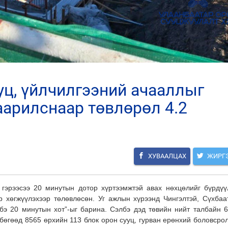
аарилснаар төвлөрөл 4.2
ХУВААЛЦАХ
ЖИРГ
 гэрээсээ 20 минутын дотор хүртээмжтэй авах нөхцөлийг бүрдүү
р хөгжүүлэхээр төлөвлөсөн. Уг ажлын хүрээнд Чингэлтэй, Сүхбаа
лбэ 20 минутын хот”-ыг барина. Сэлбэ дэд төвийн нийт талбайн 6
 бөгөөд 8565 өрхийн 113 блок орон сууц, гурван ерөнхий боловсро