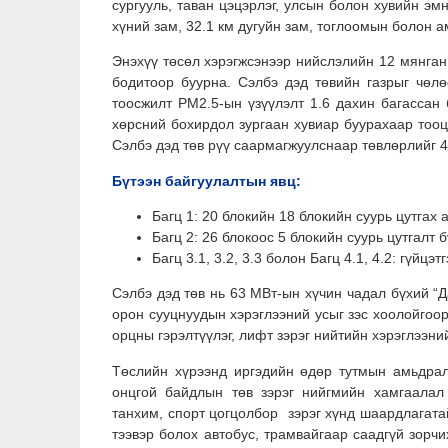
сургууль, таван цэцэрлэг, улсын болон хувийн эмн
хүний зам, 32.1 км дугуйн зам, тоглоомын болон а
Энэхүү төсөл хэрэгжсэнээр нийслэлийн 12 мянган
бодитоор буурна. Сэлбэ дэд төвийн газрыг чөл
тоосжилт PM2.5-ын үзүүлэлт 1.6 дахин багассан
хөрсний бохирдол зургаан хувиар буурахаар тоо
Сэлбэ дэд төв рүү саармагжуулснаар төвлөрлийг 4
Бүтээн байгуулалтын явц:
Багц 1: 20 блокийн 18 блокийн суурь цутгах 
Багц 2: 26 блокоос 5 блокийн суурь цутгалт б
Багц 3.1, 3.2, 3.3 болон Багц 4.1, 4.2: гүйц
Сэлбэ дэд төв нь 63 МВт-ын хүчин чадал бүхий “
орон сууцнуудын хэрэглээний усыг зэс хоолойгоо
орцны гэрэлтүүлэг, лифт зэрэг нийтийн хэрэглээн
Төслийн хүрээнд иргэдийн өдөр тутмын амьдралд
онцгой байдлын төв зэрэг нийгмийн хамгаалал 
танхим, спорт цогцолбор зэрэг хүнд шаардлагатай
тээвэр болох автобус, трамвайгаар саадгүй зорч