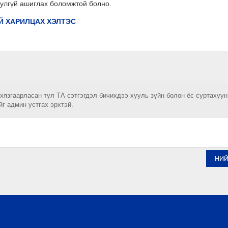
юулгүй ашиглах боломжтой болно.
Й ХАРИЛЦАХ ХЭЛТЭС
 хязгаарласан тул ТА сэтгэгдэл бичихдээ хууль зүйн болон ёс суртахуу
йг админ устгах эрхтэй.
НИ