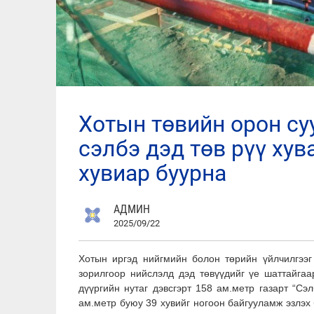
хотын төвийн орон сууц, үйлчилгээний ачааллыг
сэлбэ дэд төв рүү хув
хувиар буурна
АДМИН
2025/09/22
Хотын иргэд нийгмийн болон төрийн үйлчилгээг
зорилгоор нийслэлд дэд төвүүдийг үе шаттайгаа
дүүргийн нутаг дэвсгэрт 158 ам.метр газарт “Сэ
ам.метр буюу 39 хувийг ногоон байгууламж эзлэх