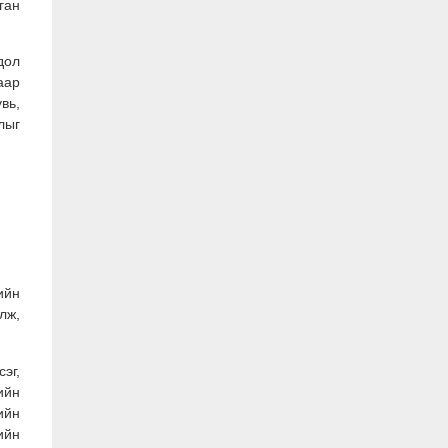
ган
дол
аар
вь,
лыг
ийн
лж,
эг,
ийн
ийн
ийн