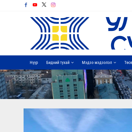
Нүүр
Бидний тухай
Мэдээ мэдээлэл
Төсө