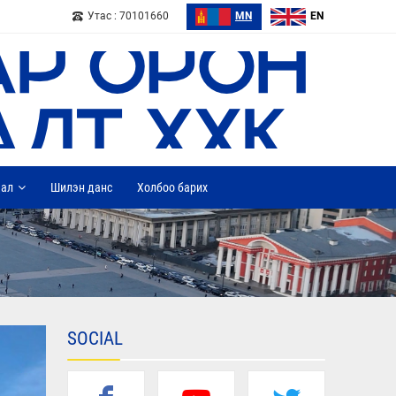
Утас : 70101660
MN
EN
дал
Шилэн данс
Холбоо барих
SOCIAL