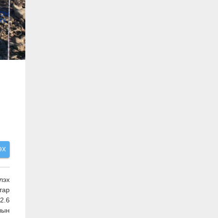
ЭХ
лэх
тар
2.6
лын