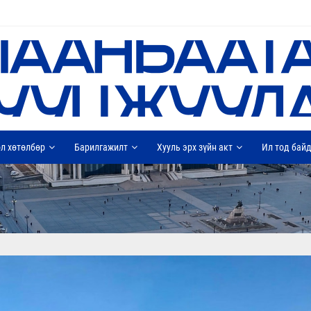
л хөтөлбөр
Барилгажилт
Хууль эрх зүйн акт
Ил тод бай