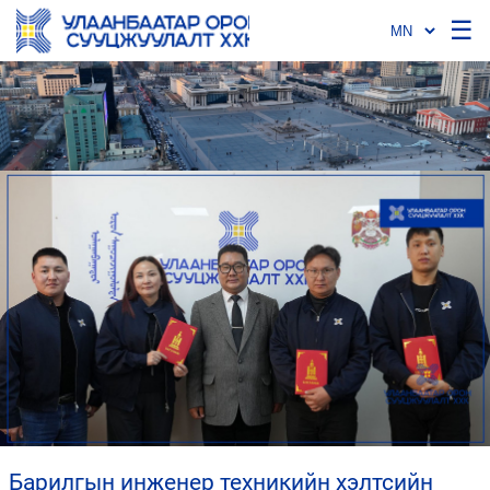
☰
барилгын инженер техникийн хэлтсийн