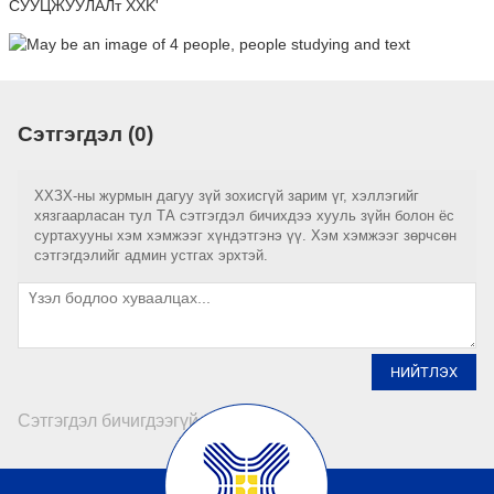
Сэтгэгдэл (0)
ХХЗХ-ны журмын дагуу зүй зохисгүй зарим үг, хэллэгийг
хязгаарласан тул ТА сэтгэгдэл бичихдээ хууль зүйн болон ёс
суртахууны хэм хэмжээг хүндэтгэнэ үү. Хэм хэмжээг зөрчсөн
сэтгэгдэлийг админ устгах эрхтэй.
НИЙТЛЭХ
Сэтгэгдэл бичигдээгүй байна