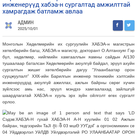
инженерүүд хабэа-н сургалтад амжилттай
хамрагдаж батламж авлаа
АДМИН
2025/10/01
Монголын Хөдөлмөрийн их сургуулийн ХАБЭА-н магистрын
хөтөлбөрийн багш,
ХАБЭА-н магистр, докторант О.Алтанхуяг Гэр
бүл, хөдөлмөр, нийгмийн хамгааллын яамны сайдын А/130
тушаалаар баталсан Хөдөлмөрийн аюулгүй байдал, эрүүл ахуйн
сургалтын жишиг хөтөлбөрийн дагуу “Улаанбаатар орон
сууцжуулалт” ХХК-ийн Барилгын инженер техникийн хэлтсийн
инженерүүдэд аюулгүй ажиллах, ажлын байрны сөрөг хүчин
зүйлсээс амь нас, эрүүл мэндээ хамгаалахад зайлшгүй
шаардлагатай ХАБЭА-н хууль эрх зүйн ойлголт өгөх сургалт
орлоо.