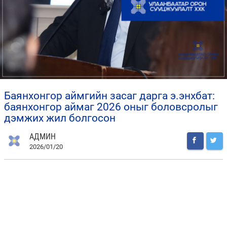
баянхонгор аймгийн засаг дарга э.энхбат:
баянхонгор аймаг 2026 оныг боловсролыг
дэмжих жил болгосон
АДМИН
2026/01/20