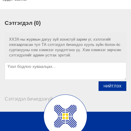
Сэтгэгдэл (0)
ХХЗХ-ны журмын дагуу зүй зохисгүй зарим үг, хэллэгийг
хязгаарласан тул ТА сэтгэгдэл бичихдээ хууль зүйн болон ёс
суртахууны хэм хэмжээг хүндэтгэнэ үү. Хэм хэмжээг зөрчсөн
сэтгэгдэлийг админ устгах эрхтэй.
НИЙТЛЭХ
Сэтгэгдэл бичигдээгүй байна