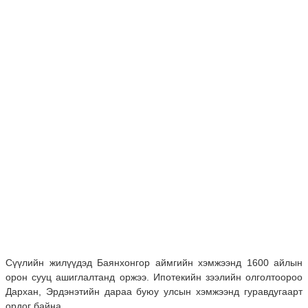
Сүүлийн жилүүдэд Баянхонгор аймгийн хэмжээнд 1600 айлын
орон сууц ашиглалтанд оржээ. Ипотекийн зээлийн олголтоороо
Дархан, Эрдэнэтийн дараа буюу улсын хэмжээнд гуравдугаарт
ордог байна.