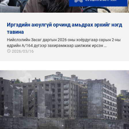
иргэдийн аюулгүй орчинд амьдрах эрхийг нэгд
тавина
Нийслэлийн Засаг даргын 2026 оны хоёрдугаар сарын 2-ны
өдрийн А/164 дүгээр захирамжаар шилжиж ирсэн …
2026/03/16