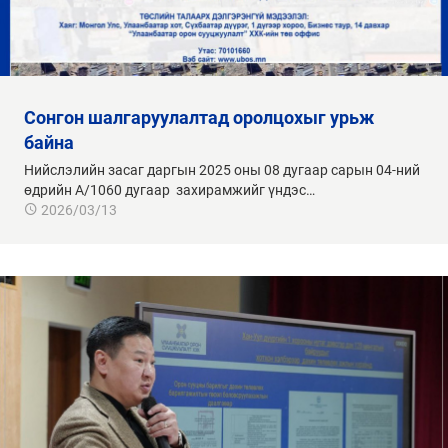
сонгон шалгаруулалтад оролцохыг урьж
байна
Нийслэлийн засаг даргын 2025 оны 08 дугаар сарын 04-ний
өдрийн А/1060 дугаар захирамжийг үндэс…
2026/03/13