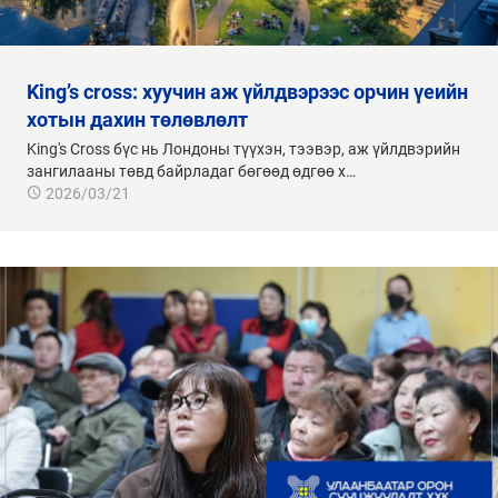
king’s cross: хуучин аж үйлдвэрээс орчин үеийн
хотын дахин төлөвлөлт
King's Cross бүс нь Лондоны түүхэн, тээвэр, аж үйлдвэрийн
зангилааны төвд байрладаг бөгөөд өдгөө х…
2026/03/21