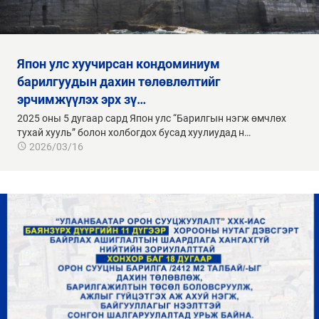
япон улс хуучирсан кондоминиум
барилгуудын дахин төлөвлөлтийг
эрчимжүүлэх эрх зү…
2025 оны 5 дугаар сард Япон улс “Барилгын нэгж өмчлөх
тухай хууль” болон холбогдох бусад хуулиудад н…
2026/03/16