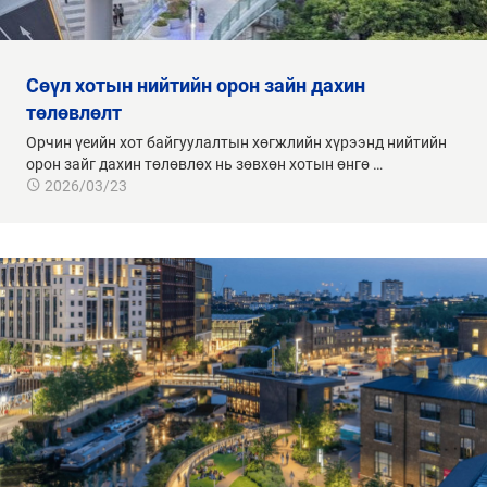
сөүл хотын нийтийн орон зайн дахин
төлөвлөлт
Орчин үеийн хот байгуулалтын хөгжлийн хүрээнд нийтийн
орон зайг дахин төлөвлөх нь зөвхөн хотын өнгө …
2026/03/23