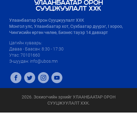
Улаанбаатар Орон Сууцжуулалт ХХК
Монгол улс, Улаанбаатар хот, Сүхбаатар дүүрэг, I хороо,
Чингисийн өргөн чөлөө, Бизнес тауэр 14 давхарт
Цагийн хуваарь:
Даваа - Баасан: 8:30 - 17:30
Утас: 70101660
Э-шуудан: info@ubos.mn
2026. Зохиогчийн эрхийг УЛААНБААТАР ОРОН
СУУЦЖУУЛАЛТ ХХК.