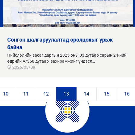
сонгон шалгаруулалтад оролцохыг урьж
байна
Нийслэлийн засаг даргын 2025 оны 03 дугаар сарын 24-ний
өдрийн А/358 дугаар захирамжийг үндэсл…
2026/03/09
10
11
12
13
14
15
16