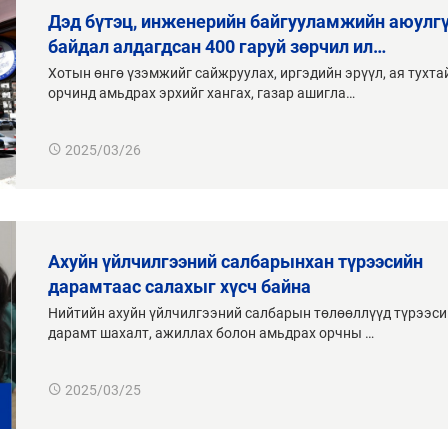
дэд бүтэц, инженерийн байгууламжийн аюулгүй
байдал алдагдсан 400 гаруй зөрчил ил…
Хотын өнгө үзэмжийг сайжруулах, иргэдийн эрүүл, ая тухта
орчинд амьдрах эрхийг хангах, газар ашигла…
2025/03/26
ахуйн үйлчилгээний салбарынхан түрээсийн
дарамтаас салахыг хүсч байна
Нийтийн ахуйн үйлчилгээний салбарын төлөөллүүд түрээс
дарамт шахалт, ажиллах болон амьдрах орчны …
2025/03/25