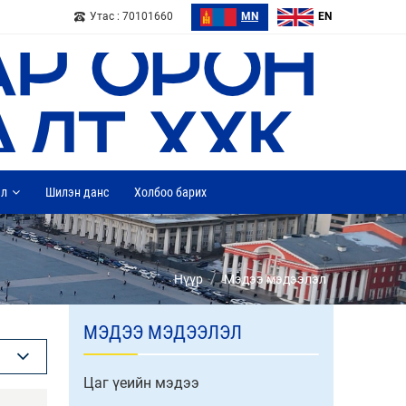
Утас : 70101660
MN
EN
ал
Шилэн данс
Холбоо барих
/
Нүүр
Мэдээ мэдээлэл
МЭДЭЭ МЭДЭЭЛЭЛ
Цаг үеийн мэдээ