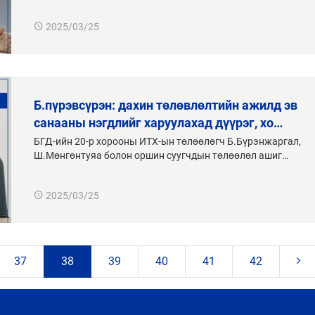
2025/03/25
б.пүрэвсүрэн: дахин төлөвлөлтийн ажилд эв
санааны нэгдлийг харуулахад дүүрэг, хо…
БГД-ийн 20-р хорооны ИТХ-ын төлөөлөгч Б.Бүрэнжаргал,
Ш.Мөнгөнтуяа болон оршин суугчдын төлөөлөл ашиг…
2025/03/25
37
38
39
40
41
42