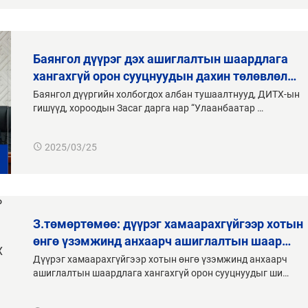
баянгол дүүрэг дэх ашиглалтын шаардлага
хангахгүй орон сууцнуудын дахин төлөвлөл…
Баянгол дүүргийн холбогдох албан тушаалтнууд, ДИТХ-ын
гишүүд, хороодын Засаг дарга нар “Улаанбаатар …
2025/03/25
з.төмөртөмөө: дүүрэг хамаарахгүйгээр хотын
өнгө үзэмжинд анхаарч ашиглалтын шаар…
Дүүрэг хамаарахгүйгээр хотын өнгө үзэмжинд анхаарч
ашиглалтын шаардлага хангахгүй орон сууцнуудыг ши…