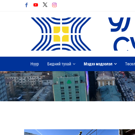
Нүүр
Бидний тухай
Мэдээ мэдээлэл
Төсөл