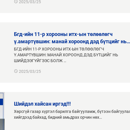
2025/03/25
бгд-ийн 11-р хорооны итх-ын төлөөлөгч
ү.амартүвшин: манай хороонд дэд бүтцийг нь
БГД-ИЙН 11-Р ХОРООНЫ ИТХ-ЫН ТӨЛӨӨЛӨГЧ
Ү.АМАРТҮВШИН: МАНАЙ ХОРООНД ДЭД БҮТЦИЙГ НЬ
ШИЙДЭЭГҮЙГЭЭС БОЛЖ …
2025/03/25
шийдэл хайсан иргэд!!!
Хөрсгүй газар хүртэл барилга байгууламж, бүтээн байгуула
хийгдээд байхад, бидний амьдрах орчин нөх…