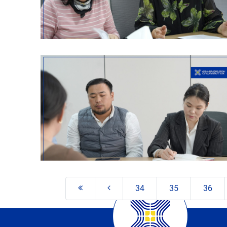
34
35
36